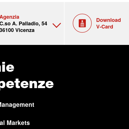
Agenzia
Download
C.so A. Palladio, 54
V-Card
36100 Vicenza
ie
petenze
Management
al Markets