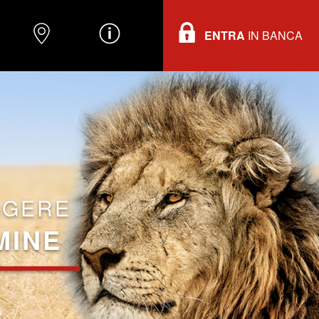
ENTRA
IN BANCA
O
DOVE TROVARCI
INFORMAZIONI
GGERE
MINE