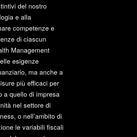
intivi del nostro
logia e alla
cinare competenze e
genze di ciascun
Wealth Management
delle esigenze
inanziario, ma anche a
sure più efficaci per
 o a quello di impresa
ità nel settore di
iness, o nell’ambito di
one le variabili fiscali