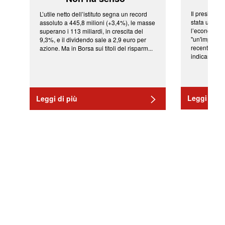
Il president
L’utile netto dell’istituto segna un record
stata una fr
assoluto a 445,8 milioni (+3,4%), le masse
l’economia 
superano i 113 miliardi, in crescita del
"un'impressi
9,3%, e il dividendo sale a 2,9 euro per
recenti shoc
azione. Ma in Borsa sui titoli del risparm...
indicano una 
Leggi di pi
Leggi di più