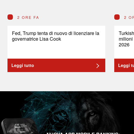
2 ORE FA
2 O
Fed, Trump tenta di nuovo di licenziare la
Turkish
governatrice Lisa Cook
milioni
2026
Leggi tutto
Leggi t