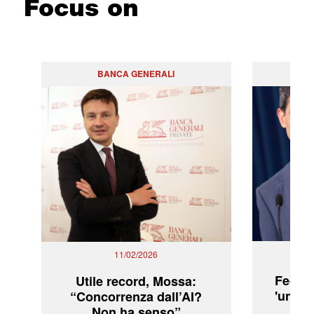
Focus on
BANCA GENERALI
PO
11/02/2026
Fed: t
Utile record, Mossa:
'una ve
“Concorrenza dall’AI?
Non ha senso”