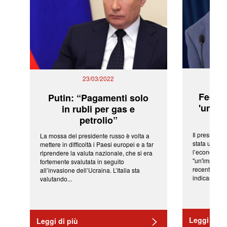
23/03/2022
Fed: t
Putin: “Pagamenti solo
'una ve
in rubli per gas e
petrolio”
Il president
La mossa del presidente russo è volta a
stata una fr
mettere in difficoltà i Paesi europei e a far
l’economia 
riprendere la valuta nazionale, che si era
"un'impressi
fortemente svalutata in seguito
recenti shoc
all’invasione dell’Ucraina. L’Italia sta
indicano una 
valutando...
Leggi di pi
Leggi di più