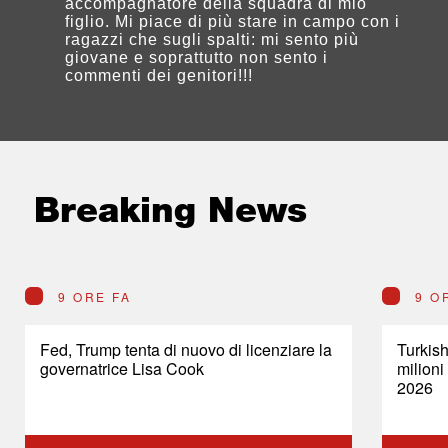
accompagnatore della squadra di mio
figlio. Mi piace di più stare in campo con i
ragazzi che sugli spalti: mi sento più
giovane e soprattutto non sento i
commenti dei genitori!!!
Breaking News
9 ORE FA
9 O
Fed, Trump tenta di nuovo di licenziare la
Turkish
governatrice Lisa Cook
milioni
2026