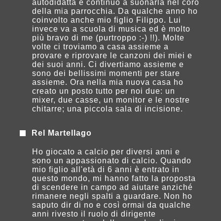
autodidatta e continuo a suonarla nel coro
della mia parrocchia. Da qualche anno ho
coinvolto anche mio figlio Filippo. Lui
invece va a scuola di musica ed è molto
più bravo di me (purtroppo :-) !!). Molte
volte ci troviamo a casa assieme a
provare e riprovare le canzoni dei miei e
dei suoi anni. Ci divertiamo assieme e
sono dei bellissimi momenti per stare
assieme. Ora nella mia nuova casa ho
creato un posto tutto per noi due: un
mixer, due casse, un monitor e le nostre
chitarre; una piccola sala di incisione.
Rel Martellago
Ho giocato a calcio per diversi anni e
sono un appassionato di calcio. Quando
mio figlio all'età di 6 anni è entrato in
questo mondo, mi hanno fatto la proposta
di scendere in campo ad aiutare anziché
rimanere negli spalti a guardare. Non ho
saputo dir di no e così ormai da qualche
anni rivesto il ruolo di dirigente