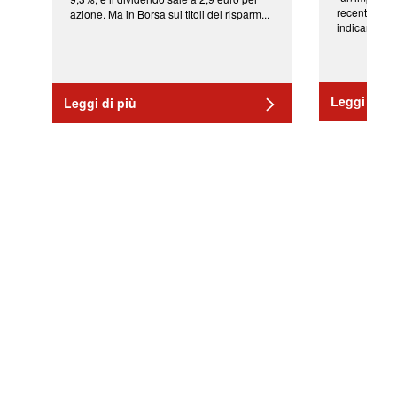
recenti shoc
azione. Ma in Borsa sui titoli del risparm...
indicano una 
Leggi di pi
Leggi di più