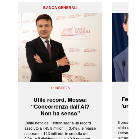
BANCA GENERALI
PO
11/02/2026
Fed: t
Utile record, Mossa:
'una ve
“Concorrenza dall’AI?
Non ha senso”
Il president
L’utile netto dell’istituto segna un record
stata una fr
assoluto a 445,8 milioni (+3,4%), le masse
l’economia 
superano i 113 miliardi, in crescita del
"un'impressi
9,3%, e il dividendo sale a 2,9 euro per