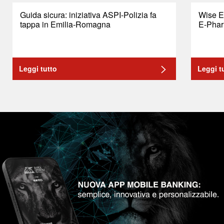
Guida sicura: iniziativa ASPI-Polizia fa
Wise E
tappa in Emilia-Romagna
E-Phar
Leggi tutto
Leggi t