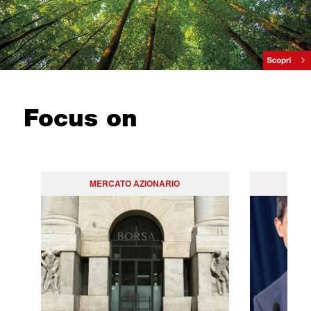
Focus on
MERCATO AZIONARIO
PO