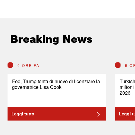
Breaking News
9 ORE FA
9 O
Fed, Trump tenta di nuovo di licenziare la
Turkish
governatrice Lisa Cook
milioni
2026
Leggi tutto
Leggi t