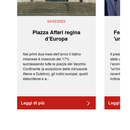
04/03/2023
Piazza Affari regina
Fed: t
d’Europa
'una ve
Nei primi due mesi dell’anno il listino
Il president
milanese è cresciuto del 17%
stata una fr
surclassando tutte le piazze del Vecchio
l’economia 
Continente (a eccezione delle minuscole
"un'impressi
Atene e Dublino), gli indici europei, quelli
recenti shoc
statunitensi e a...
indicano una 
Leggi di più
Leggi di pi