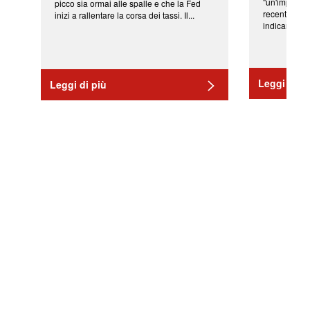
"un'impressi
picco sia ormai alle spalle e che la Fed
recenti shoc
inizi a rallentare la corsa dei tassi. Il...
indicano una 
Leggi di pi
Leggi di più