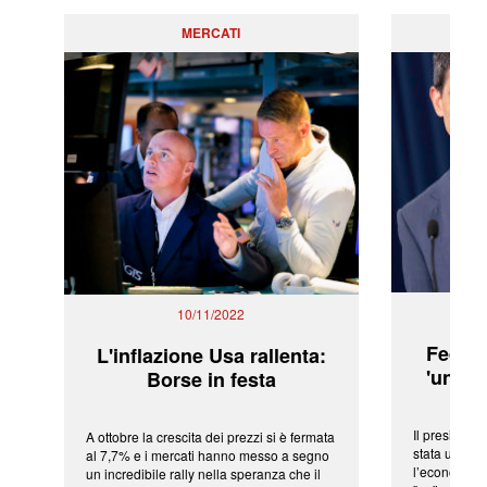
MERCATI
PO
10/11/2022
Fed: t
L'inflazione Usa rallenta:
'una ve
Borse in festa
Il president
A ottobre la crescita dei prezzi si è fermata
stata una fr
al 7,7% e i mercati hanno messo a segno
l’economia 
un incredibile rally nella speranza che il