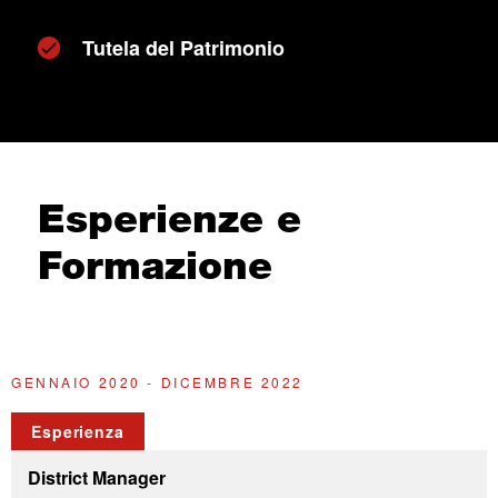
Tutela del Patrimonio
Esperienze e
Formazione
GENNAIO 2020 - DICEMBRE 2022
G
Esperienza
District Manager