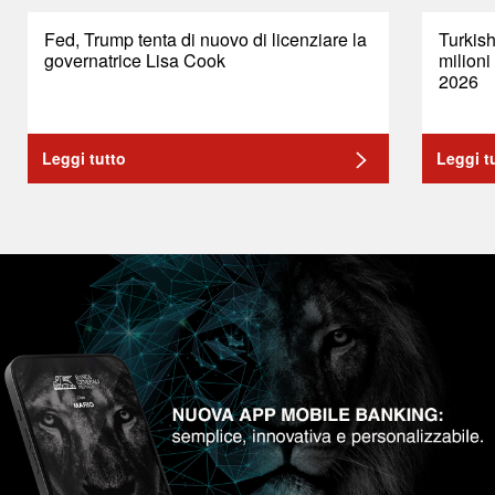
Fed, Trump tenta di nuovo di licenziare la
Turkish
governatrice Lisa Cook
milioni
2026
Leggi tutto
Leggi t