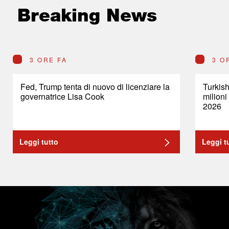
Breaking News
3 ORE FA
3 O
Fed, Trump tenta di nuovo di licenziare la
Turkish
governatrice Lisa Cook
milioni
2026
Leggi tutto
Leggi t