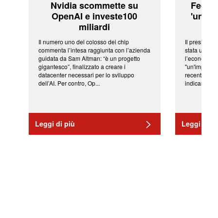
Nvidia scommette su
Fed: t
OpenAI e investe100
'una ve
miliardi
Il numero uno del colosso dei chip
Il president
commenta l’intesa raggiunta con l’azienda
stata una fr
guidata da Sam Altman: “è un progetto
l’economia 
gigantesco”, finalizzato a creare i
"un'impressi
datacenter necessari per lo sviluppo
recenti shoc
dell’AI. Per contro, Op...
indicano una 
Leggi di più
Leggi di pi