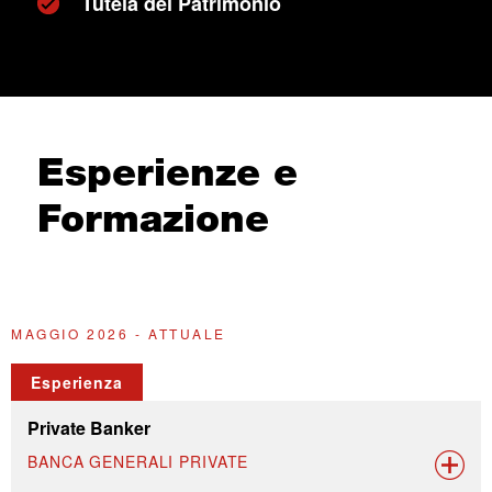
Tutela del Patrimonio
Esperienze e
Formazione
MAGGIO 2026 - ATTUALE
F
Esperienza
Private Banker
BANCA GENERALI PRIVATE