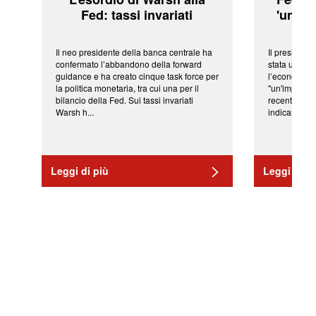
Fed: tassi invariati
'una ve
Il neo presidente della banca centrale ha
Il president
confermato l’abbandono della forward
stata una fr
guidance e ha creato cinque task force per
l’economia 
la politica monetaria, tra cui una per il
"un'impressi
bilancio della Fed. Sui tassi invariati
recenti shoc
Warsh h...
indicano una 
Leggi di più
Leggi di pi