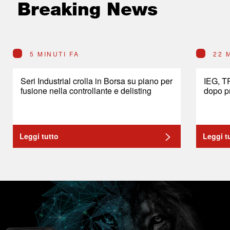
Breaking News
5 MINUTI FA
22 
Seri Industrial crolla in Borsa su piano per
IEG, T
fusione nella controllante e delisting
dopo p
Leggi tutto
Leggi t