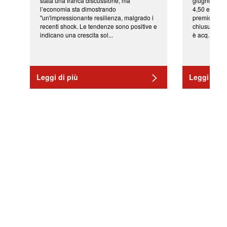
stata una franca discussione, ma
giugno da Ic
l’economia sta dimostrando
4,50 euro pe
"un'impressionante resilienza, malgrado i
premio di qu
recenti shock. Le tendenze sono positive e
chiusura del
indicano una crescita sol...
è acq...
Leggi di più
Leggi di pi