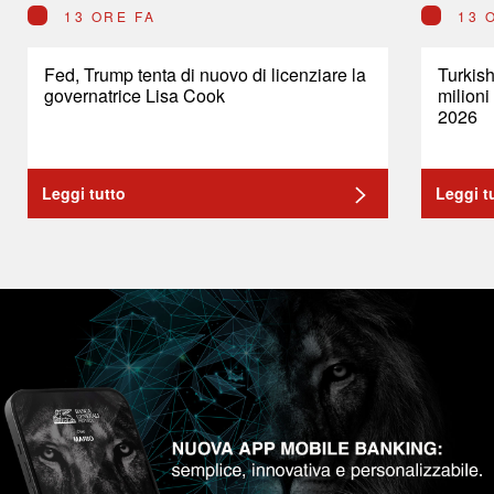
13 ORE FA
13 
Fed, Trump tenta di nuovo di licenziare la
Turkish
governatrice Lisa Cook
milioni
2026
Leggi tutto
Leggi t