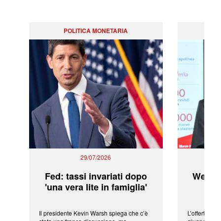
POLITICA MONETARIA
29/07/2026
Fed: tassi invariati dopo
WeBuil
'una vera lite in famiglia'
sor
Il presidente Kevin Warsh spiega che c’è
L’offerta arr