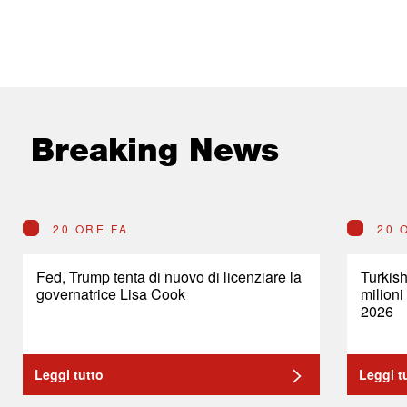
Breaking News
20 ORE FA
20 
Fed, Trump tenta di nuovo di licenziare la
Turkish
governatrice Lisa Cook
milioni
2026
Leggi tutto
Leggi t