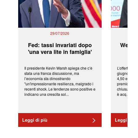
29/07/2026
Fed: tassi invariati dopo
WeBuil
'una vera lite in famiglia'
sor
Il presidente Kevin Warsh spiega che c’è
L’offerta arr
stata una franca discussione, ma
giugno da Ic
l’economia sta dimostrando
4,50 euro pe
"un'impressionante resilienza, malgrado i
premio di qu
recenti shock. Le tendenze sono positive e
chiusura del
indicano una crescita sol...
è acq...
Leggi di più
Leggi di pi