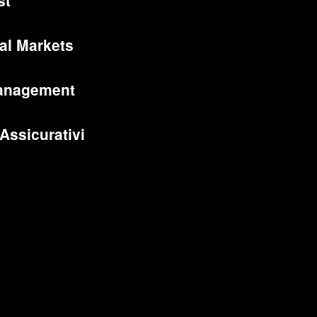
st
al Markets
anagement
 Assicurativi