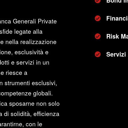
Bond li
Financi
anca Generali Private
sfide legate alla
Risk M
e nella realizzazione
zione, esclusività e
Servizi
otti e servizi in un
he riesce a
n strumenti esclusivi,
 competenze globali.
fica sposarne non solo
di solidità, efficienza
rantirne, con le