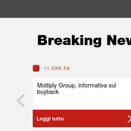
Breaking Ne
11 ORE FA
Moltiply Group, informativa sul
buyback
Leggi tutto