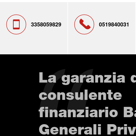
3358059829
0519840031
La garanzia 
consulente
finanziario 
Generali Pri