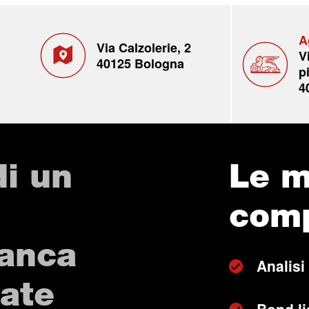
A
Via Calzolerie, 2
V
40125 Bologna
p
4
di un
Le m
com
Banca
Analisi
vate