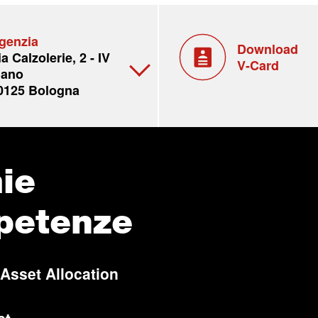
genzia
Download
ia Calzolerie, 2 - IV
V-Card
iano
0125 Bologna
ie
petenze
 Asset Allocation