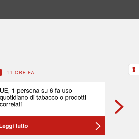
11 ORE FA
11 O
UE, 1 persona su 6 fa uso
Indel B
quotidiano di tabacco o prodotti
di azio
correlati
Leggi tutto
Leggi t