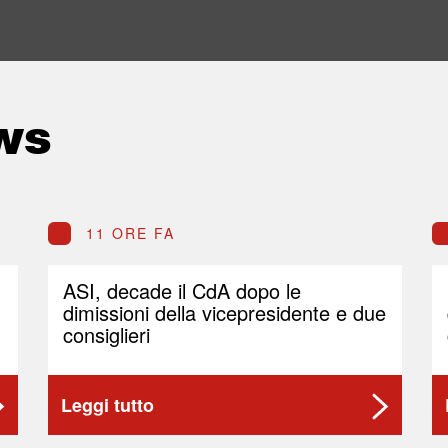
ws
11 ORE FA
ASI, decade il CdA dopo le
dimissioni della vicepresidente e due
consiglieri
Leggi tutto