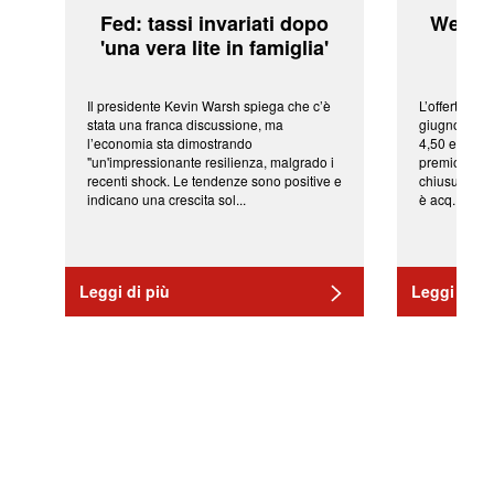
Fed: tassi invariati dopo
WeBuil
'una vera lite in famiglia'
sor
Il presidente Kevin Warsh spiega che c’è
L’offerta arr
stata una franca discussione, ma
giugno da Ic
l’economia sta dimostrando
4,50 euro pe
"un'impressionante resilienza, malgrado i
premio di qu
recenti shock. Le tendenze sono positive e
chiusura del
indicano una crescita sol...
è acq...
Leggi di più
Leggi di pi