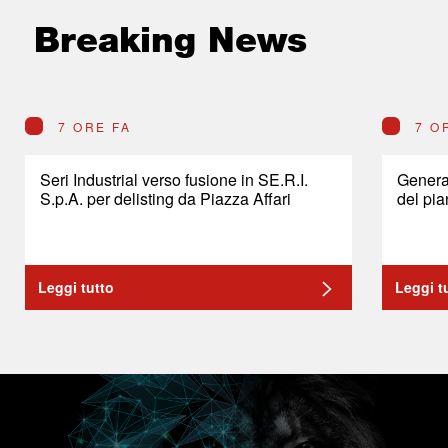
Breaking News
7 ORE FA
7 O
Seri Industrial verso fusione in SE.R.I.
General
S.p.A. per delisting da Piazza Affari
del pia
Leggi tutto
Leggi t