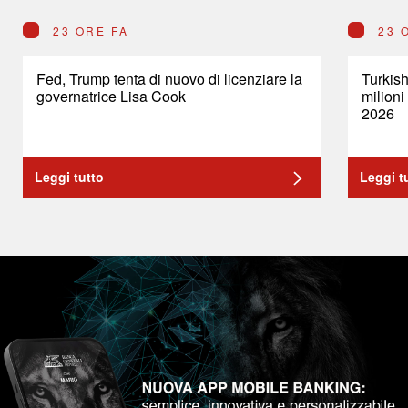
23 ORE FA
23 
Fed, Trump tenta di nuovo di licenziare la
Turkish
governatrice Lisa Cook
milioni
2026
Leggi tutto
Leggi t