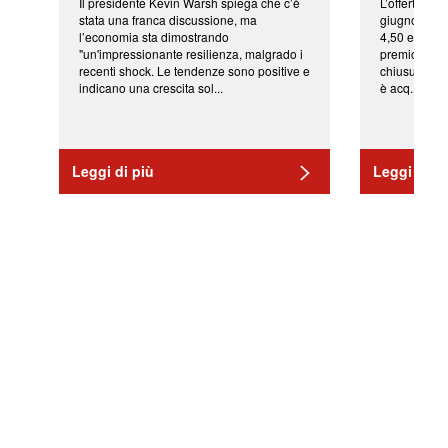
Il presidente Kevin Warsh spiega che c’è
L’offerta arr
stata una franca discussione, ma
giugno da Ic
l’economia sta dimostrando
4,50 euro pe
"un'impressionante resilienza, malgrado i
premio di qu
recenti shock. Le tendenze sono positive e
chiusura del
indicano una crescita sol...
è acq...
Leggi di più
Leggi di pi