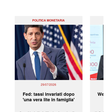
POLITICA MONETARIA
29/07/2026
Fed: tassi invariati dopo
WeBuil
'una vera lite in famiglia'
sor