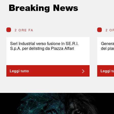
Breaking News
2 ORE FA
2 O
Seri Industrial verso fusione in SE.R.I.
General
S.p.A. per delisting da Piazza Affari
del pia
Leggi tutto
Leggi t