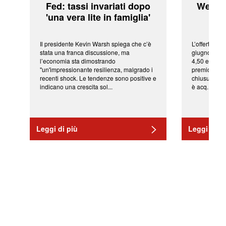
Fed: tassi invariati dopo
WeBuil
'una vera lite in famiglia'
sor
Il presidente Kevin Warsh spiega che c’è
L’offerta arr
stata una franca discussione, ma
giugno da Ic
l’economia sta dimostrando
4,50 euro pe
"un'impressionante resilienza, malgrado i
premio di qu
recenti shock. Le tendenze sono positive e
chiusura del
indicano una crescita sol...
è acq...
Leggi di più
Leggi di pi