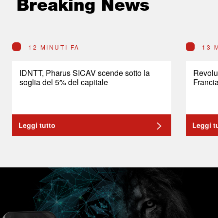
Breaking News
12 MINUTI FA
13 
IDNTT, Pharus SICAV scende sotto la
Revolut
soglia del 5% del capitale
Franci
Leggi tutto
Leggi t