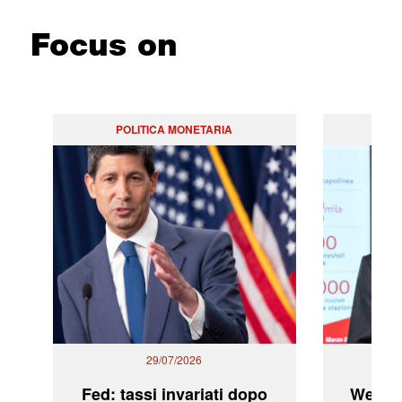
Focus on
POLITICA MONETARIA
29/07/2026
Fed: tassi invariati dopo
WeBuil