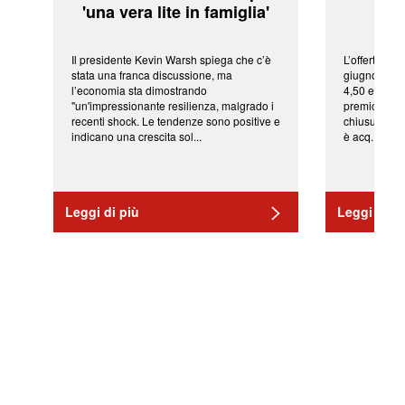
'una vera lite in famiglia'
sor
Il presidente Kevin Warsh spiega che c’è
L’offerta arr
stata una franca discussione, ma
giugno da Ic
l’economia sta dimostrando
4,50 euro pe
"un'impressionante resilienza, malgrado i
premio di qu
recenti shock. Le tendenze sono positive e
chiusura del
indicano una crescita sol...
è acq...
Leggi di più
Leggi di pi