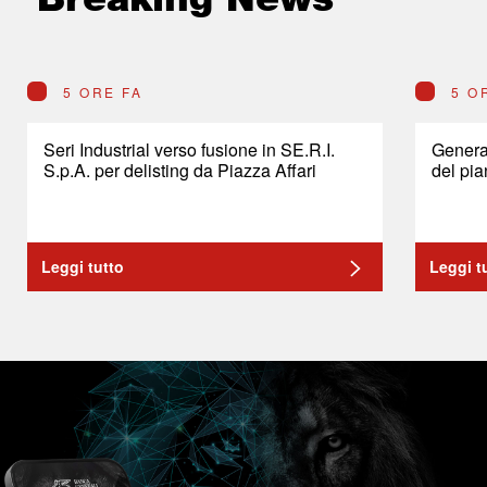
5 ORE FA
5 O
Seri Industrial verso fusione in SE.R.I.
General
S.p.A. per delisting da Piazza Affari
del pia
Leggi tutto
Leggi t