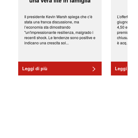
'una vera lite in famiglia'
sor
Il presidente Kevin Warsh spiega che c’è
L’offerta arr
stata una franca discussione, ma
giugno da Ic
l’economia sta dimostrando
4,50 euro pe
"un'impressionante resilienza, malgrado i
premio di qu
recenti shock. Le tendenze sono positive e
chiusura del
indicano una crescita sol...
è acq...
Leggi di più
Leggi di pi