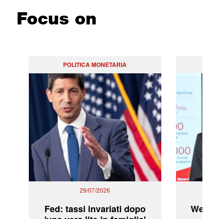
Focus on
POLITICA MONETARIA
29/07/2026
Fed: tassi invariati dopo
WeBuil