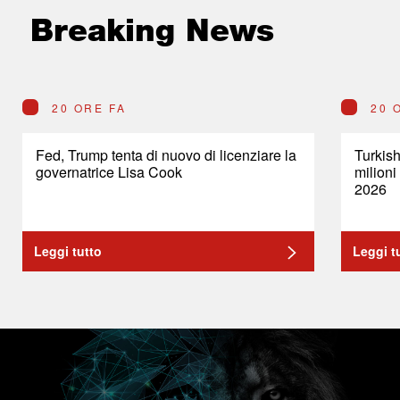
Breaking News
20 ORE FA
20 
Fed, Trump tenta di nuovo di licenziare la
Turkish
governatrice Lisa Cook
milioni
2026
Leggi tutto
Leggi t