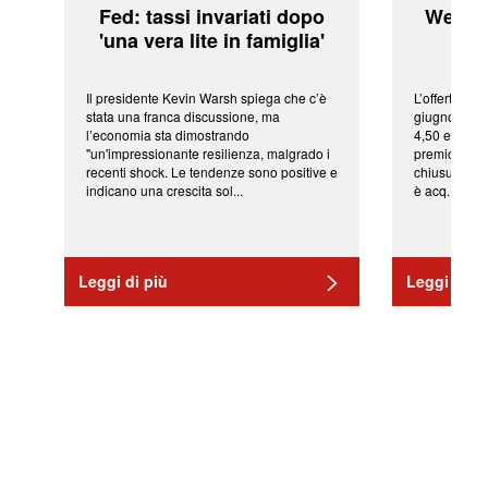
Fed: tassi invariati dopo
WeBuil
'una vera lite in famiglia'
sor
Il presidente Kevin Warsh spiega che c’è
L’offerta arr
stata una franca discussione, ma
giugno da Ic
l’economia sta dimostrando
4,50 euro pe
"un'impressionante resilienza, malgrado i
premio di qu
recenti shock. Le tendenze sono positive e
chiusura del
indicano una crescita sol...
è acq...
Leggi di più
Leggi di pi