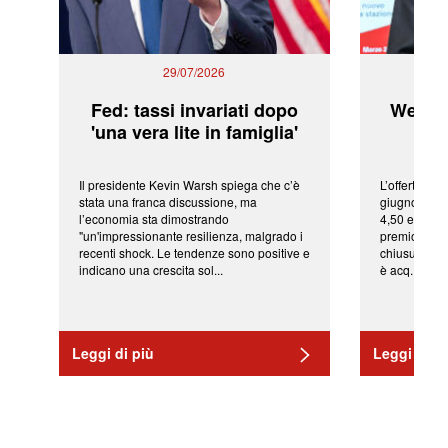
29/07/2026
Fed: tassi invariati dopo
WeBuil
'una vera lite in famiglia'
sor
Il presidente Kevin Warsh spiega che c’è
L’offerta arr
stata una franca discussione, ma
giugno da Ic
l’economia sta dimostrando
4,50 euro pe
"un'impressionante resilienza, malgrado i
premio di qu
recenti shock. Le tendenze sono positive e
chiusura del
indicano una crescita sol...
è acq...
Leggi di più
Leggi di pi