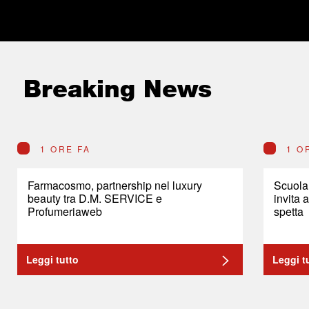
Breaking News
1 ORE FA
1 O
Farmacosmo, partnership nel luxury
Scuola,
beauty tra D.M. SERVICE e
invita 
Profumeriaweb
spetta
Leggi tutto
Leggi t