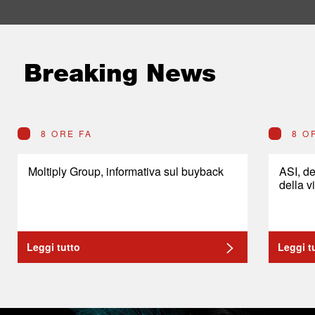
Breaking News
8 ORE FA
8 O
Moltiply Group, informativa sul buyback
ASI, de
della v
Leggi tutto
Leggi t