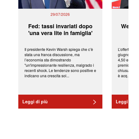
29/07/2026
Fed: tassi invariati dopo
WeBuil
'una vera lite in famiglia'
sor
Il presidente Kevin Warsh spiega che c’è
L’offerta arr
stata una franca discussione, ma
giugno da Ic
l’economia sta dimostrando
4,50 euro pe
"un'impressionante resilienza, malgrado i
premio di qu
recenti shock. Le tendenze sono positive e
chiusura del
indicano una crescita sol...
è acq...
Leggi di più
Leggi di pi