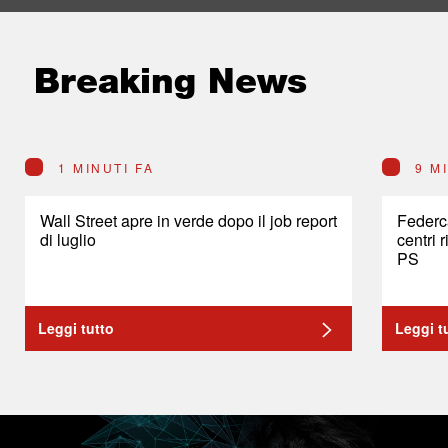
Breaking News
1 MINUTI FA
9 M
Wall Street apre in verde dopo il job report
Federc
di luglio
centri 
PS
Leggi tutto
Leggi t