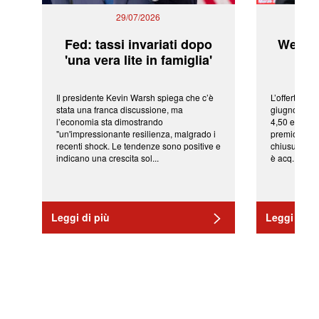
29/07/2026
Fed: tassi invariati dopo
WeBuil
'una vera lite in famiglia'
sor
Il presidente Kevin Warsh spiega che c’è
L’offerta arr
stata una franca discussione, ma
giugno da Ic
l’economia sta dimostrando
4,50 euro pe
"un'impressionante resilienza, malgrado i
premio di qu
recenti shock. Le tendenze sono positive e
chiusura del
indicano una crescita sol...
è acq...
Leggi di più
Leggi di pi