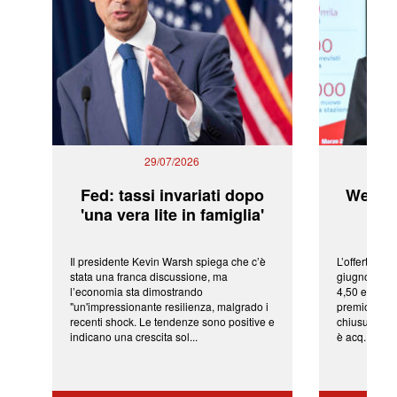
29/07/2026
Fed: tassi invariati dopo
WeBuil
'una vera lite in famiglia'
sor
Il presidente Kevin Warsh spiega che c’è
L’offerta arr
stata una franca discussione, ma
giugno da Ic
l’economia sta dimostrando
4,50 euro pe
"un'impressionante resilienza, malgrado i
premio di qu
recenti shock. Le tendenze sono positive e
chiusura del
indicano una crescita sol...
è acq...