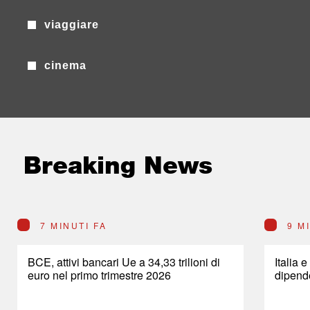
viaggiare
cinema
Breaking News
7 MINUTI FA
9 M
BCE, attivi bancari Ue a 34,33 trilioni di
Italia 
euro nel primo trimestre 2026
dipend