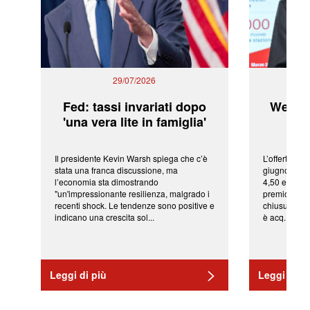
29/07/2026
Fed: tassi invariati dopo
WeBuil
'una vera lite in famiglia'
sor
Il presidente Kevin Warsh spiega che c’è
L’offerta arr
stata una franca discussione, ma
giugno da Ic
l’economia sta dimostrando
4,50 euro pe
"un'impressionante resilienza, malgrado i
premio di qu
recenti shock. Le tendenze sono positive e
chiusura del
indicano una crescita sol...
è acq...
Leggi di più
Leggi di pi