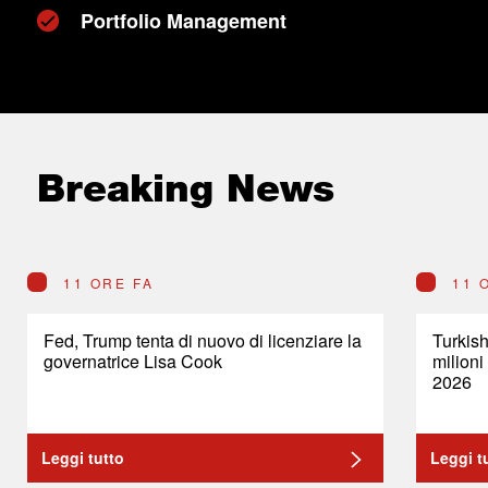
Portfolio Management
Breaking News
11 ORE FA
11 
Fed, Trump tenta di nuovo di licenziare la
Turkish
governatrice Lisa Cook
milioni
2026
Leggi tutto
Leggi t