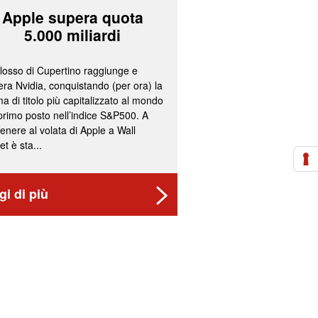
Apple supera quota
Mps e Ban
5.000 miliardi
lavorano all
olosso di Cupertino raggiunge e
L’ipotesi più accreditata
ra Nvidia, conquistando (per ora) la
un’operazione concorda
a di titolo più capitalizzato al mondo
fissazione del concamb
 primo posto nell’indice S&P500. A
cash per gli azionisti di
enere al volata di Apple a Wall
convocazione nelle pr
et è sta...
delle assemblee straord
gi di più
Leggi di più