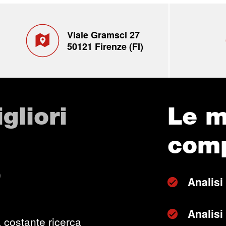
Viale Gramsci 27
50121 Firenze (FI)
gliori
Le m
com
o
Analisi
Analisi 
 costante ricerca