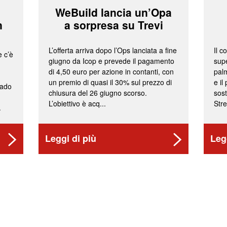
WeBuild lancia un’Opa
n
a sorpresa su Trevi
L’offerta arriva dopo l’Ops lanciata a fine
Il c
e c’è
giugno da Icop e prevede il pagamento
supe
di 4,50 euro per azione in contanti, con
palm
un premio di quasi il 30% sul prezzo di
e il
rado
chiusura del 26 giugno scorso.
sost
L’obiettivo è acq...
Stre
.
Leggi di più
Leg