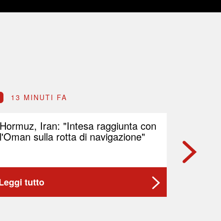
13 MINUTI FA
14 M
Hormuz, Iran: "Intesa raggiunta con
Fondo s
l'Oman sulla rotta di navigazione"
in cors
Leggi tutto
Leggi t