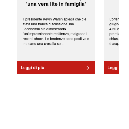
'una vera lite in famiglia'
sor
Il presidente Kevin Warsh spiega che c’è
L’offerta arr
stata una franca discussione, ma
giugno da Ic
l’economia sta dimostrando
4,50 euro pe
"un'impressionante resilienza, malgrado i
premio di qu
recenti shock. Le tendenze sono positive e
chiusura del
indicano una crescita sol...
è acq...
Leggi di più
Leggi di pi