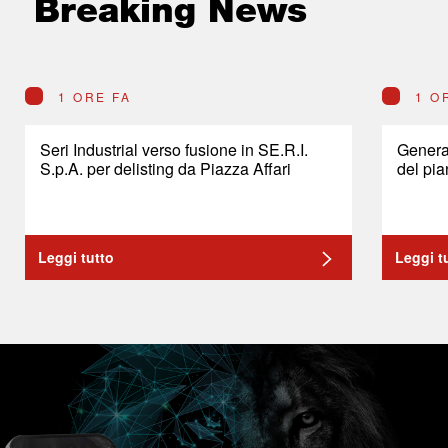
Breaking News
1 ORE FA
1 O
Seri Industrial verso fusione in SE.R.I.
General
S.p.A. per delisting da Piazza Affari
del pia
Leggi tutto
Leggi t