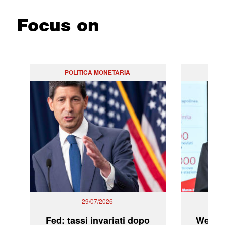
Focus on
POLITICA MONETARIA
29/07/2026
Fed: tassi invariati dopo
WeBuil