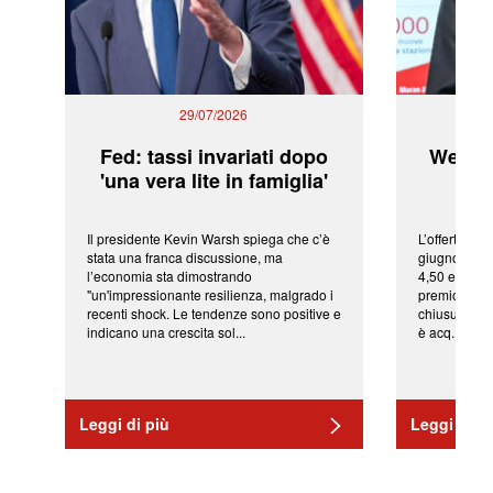
29/07/2026
Fed: tassi invariati dopo
WeBuil
'una vera lite in famiglia'
sor
Il presidente Kevin Warsh spiega che c’è
L’offerta arr
stata una franca discussione, ma
giugno da Ic
l’economia sta dimostrando
4,50 euro pe
"un'impressionante resilienza, malgrado i
premio di qu
recenti shock. Le tendenze sono positive e
chiusura del
indicano una crescita sol...
è acq...
Leggi di più
Leggi di pi