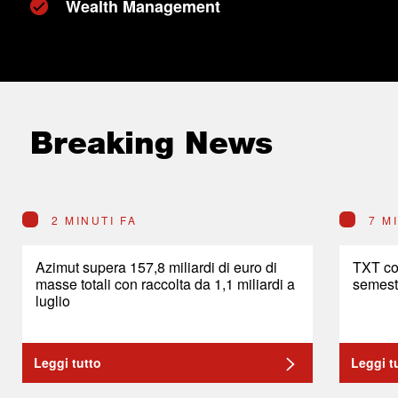
Wealth Management
Breaking News
2 MINUTI FA
7 M
Azimut supera 157,8 miliardi di euro di
TXT co
masse totali con raccolta da 1,1 miliardi a
semestr
luglio
Leggi tutto
Leggi t