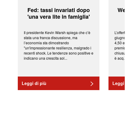
Fed: tassi invariati dopo
WeBuil
'una vera lite in famiglia'
sor
Il presidente Kevin Warsh spiega che c’è
L’offerta arr
stata una franca discussione, ma
giugno da Ic
l’economia sta dimostrando
4,50 euro pe
"un'impressionante resilienza, malgrado i
premio di qu
recenti shock. Le tendenze sono positive e
chiusura del
indicano una crescita sol...
è acq...
Leggi di più
Leggi di pi