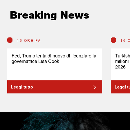
Breaking News
16 ORE FA
16 
Fed, Trump tenta di nuovo di licenziare la
Turkish
governatrice Lisa Cook
milioni
2026
Leggi tutto
Leggi t