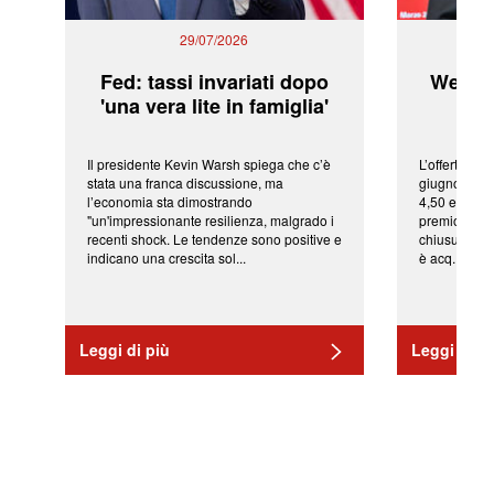
29/07/2026
Fed: tassi invariati dopo
WeBuil
'una vera lite in famiglia'
sor
Il presidente Kevin Warsh spiega che c’è
L’offerta arr
stata una franca discussione, ma
giugno da Ic
l’economia sta dimostrando
4,50 euro pe
"un'impressionante resilienza, malgrado i
premio di qu
recenti shock. Le tendenze sono positive e
chiusura del
indicano una crescita sol...
è acq...
Leggi di più
Leggi di pi