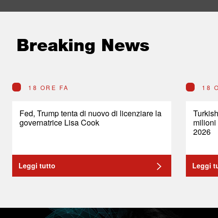
Breaking News
18 ORE FA
18 
Fed, Trump tenta di nuovo di licenziare la
Turkish
governatrice Lisa Cook
milioni
2026
Leggi tutto
Leggi t