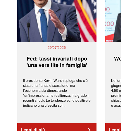
29/07/2026
Fed: tassi invariati dopo
WeBuil
'una vera lite in famiglia'
sor
Il presidente Kevin Warsh spiega che c’è
L’offerta arr
stata una franca discussione, ma
giugno da Ic
l’economia sta dimostrando
4,50 euro pe
"un'impressionante resilienza, malgrado i
premio di qu
recenti shock. Le tendenze sono positive e
chiusura del
indicano una crescita sol...
è acq...
Leggi di più
Leggi di pi