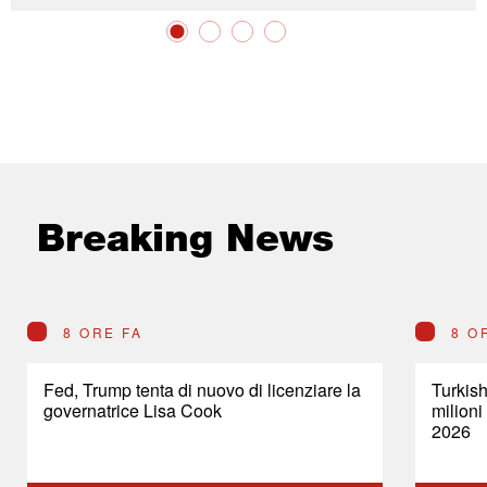
Breaking News
8 ORE FA
8 O
Fed, Trump tenta di nuovo di licenziare la
Turkish
governatrice Lisa Cook
milioni
2026