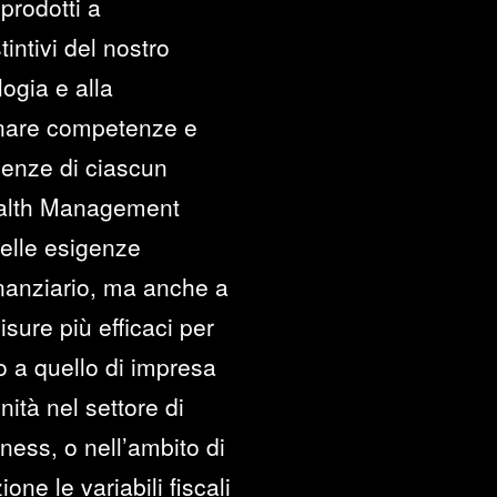
prodotti a
intivi del nostro
logia e alla
cinare competenze e
genze di ciascun
Wealth Management
delle esigenze
inanziario, ma anche a
sure più efficaci per
 o a quello di impresa
ità nel settore di
iness, o nell’ambito di
one le variabili fiscali