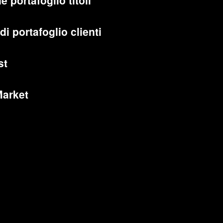
e portafoglio titoli
di portafoglio clienti
st
Market