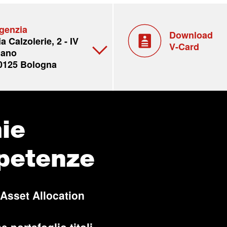
genzia
Download
ia Calzolerie, 2 - IV
V-Card
iano
0125 Bologna
ie
petenze
 Asset Allocation