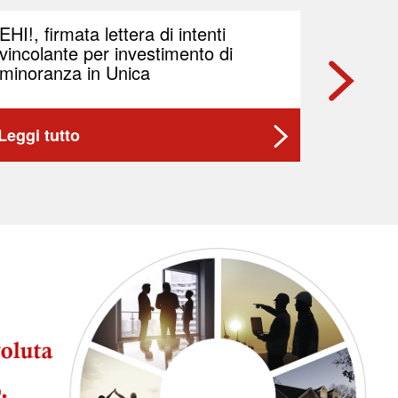
EHI!, firmata lettera di intenti
Prysmi
vincolante per investimento di
Berenb
minoranza in Unica
Leggi tutto
Leggi t