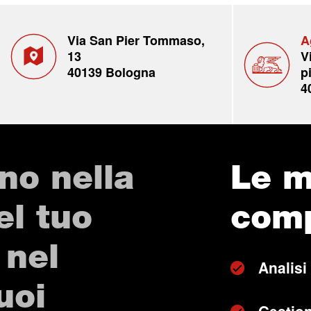
Via San Pier Tommaso,
A
13
V
40139 Bologna
p
4
no nella
Le m
el tuo
com
 nel
Analisi
uoi