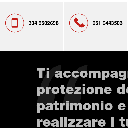
334 8502698
051 6443503
Ti accompag
protezione d
patrimonio e
realizzare i t