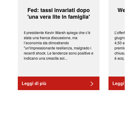
Fed: tassi invariati dopo
WeBuil
'una vera lite in famiglia'
sor
Il presidente Kevin Warsh spiega che c’è
L’offerta arr
stata una franca discussione, ma
giugno da Ic
l’economia sta dimostrando
4,50 euro pe
"un'impressionante resilienza, malgrado i
premio di qu
recenti shock. Le tendenze sono positive e
chiusura del
indicano una crescita sol...
è acq...
Leggi di più
Leggi di pi