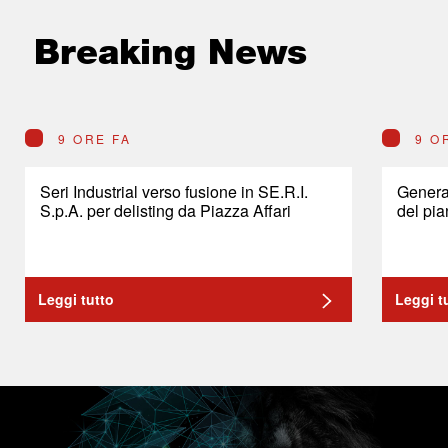
Breaking News
9 ORE FA
9 O
Seri Industrial verso fusione in SE.R.I.
General
S.p.A. per delisting da Piazza Affari
del pia
Leggi tutto
Leggi t