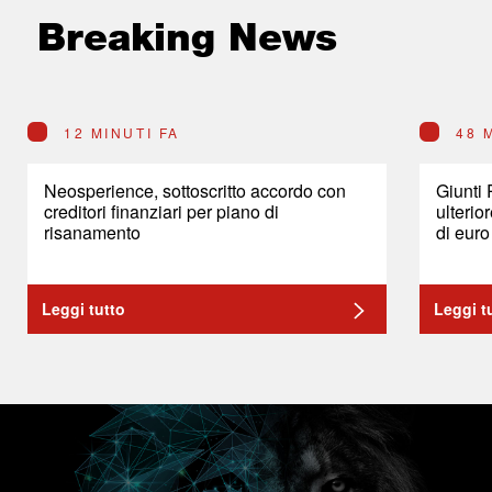
Breaking News
12 MINUTI FA
48 
Neosperience, sottoscritto accordo con
Giunti
creditori finanziari per piano di
ulterio
risanamento
di euro
Leggi tutto
Leggi t