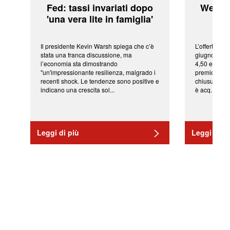
Fed: tassi invariati dopo
WeBuil
'una vera lite in famiglia'
sor
Il presidente Kevin Warsh spiega che c’è
L’offerta arr
stata una franca discussione, ma
giugno da Ic
l’economia sta dimostrando
4,50 euro pe
"un'impressionante resilienza, malgrado i
premio di qu
recenti shock. Le tendenze sono positive e
chiusura del
indicano una crescita sol...
è acq...
Leggi di più
Leggi di pi