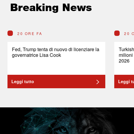
Breaking News
20 ORE FA
20 
Fed, Trump tenta di nuovo di licenziare la
Turkish
governatrice Lisa Cook
milioni
2026
Leggi tutto
Leggi t