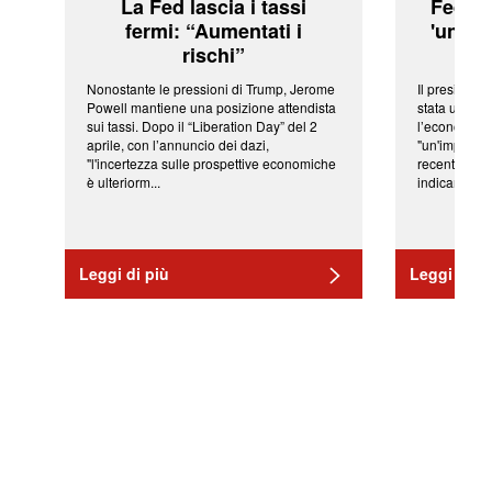
La Fed lascia i tassi
Fed: t
fermi: “Aumentati i
'una ve
rischi”
Nonostante le pressioni di Trump, Jerome
Il president
Powell mantiene una posizione attendista
stata una fr
sui tassi. Dopo il “Liberation Day” del 2
l’economia 
aprile, con l’annuncio dei dazi,
"un'impressi
"l'incertezza sulle prospettive economiche
recenti shoc
è ulteriorm...
indicano una 
Leggi di più
Leggi di pi