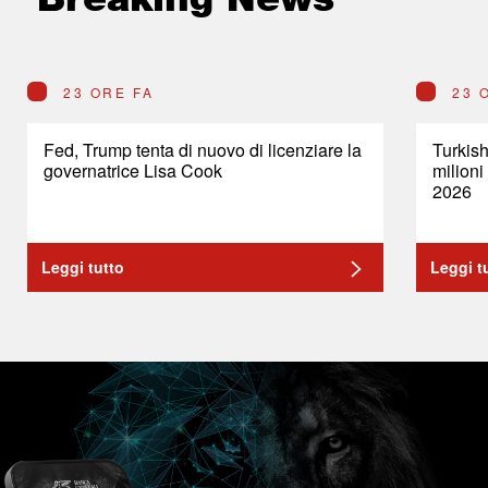
23 ORE FA
23 
Fed, Trump tenta di nuovo di licenziare la
Turkish
governatrice Lisa Cook
milioni
2026
Leggi tutto
Leggi t