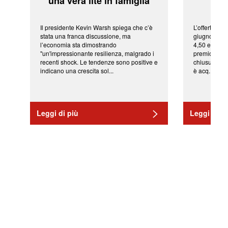
'una vera lite in famiglia'
sor
Il presidente Kevin Warsh spiega che c’è
L’offerta arr
stata una franca discussione, ma
giugno da Ic
l’economia sta dimostrando
4,50 euro pe
"un'impressionante resilienza, malgrado i
premio di qu
recenti shock. Le tendenze sono positive e
chiusura del
indicano una crescita sol...
è acq...
Leggi di più
Leggi di pi