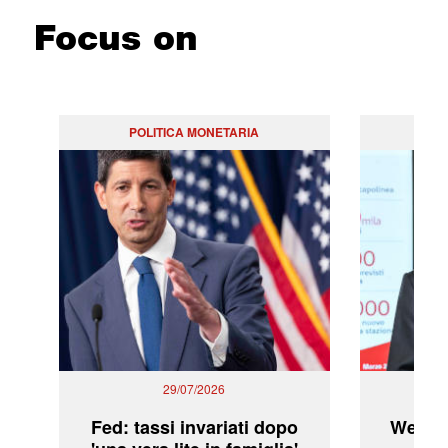
Focus on
POLITICA MONETARIA
29/07/2026
Fed: tassi invariati dopo
WeBuil