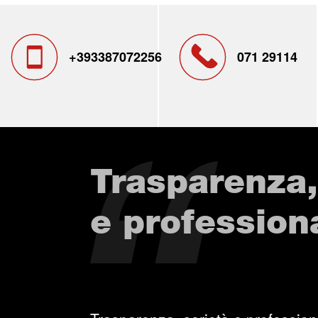
+393387072256
071 29114
Trasparenza,
e professiona