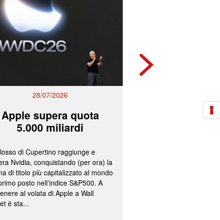
28/07/2026
27/07/2
Apple supera quota
Mps e Ban
5.000 miliardi
lavorano all
olosso di Cupertino raggiunge e
L’ipotesi più accreditata
ra Nvidia, conquistando (per ora) la
un’operazione concorda
a di titolo più capitalizzato al mondo
fissazione del concamb
 primo posto nell’indice S&P500. A
cash per gli azionisti di
enere al volata di Apple a Wall
convocazione nelle pr
et è sta...
delle assemblee straord