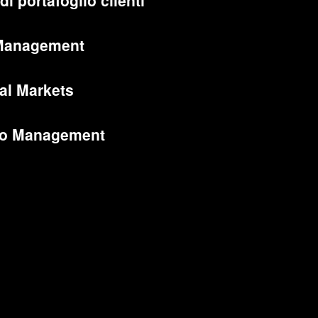
di portafoglio clienti
Management
al Markets
lio Management