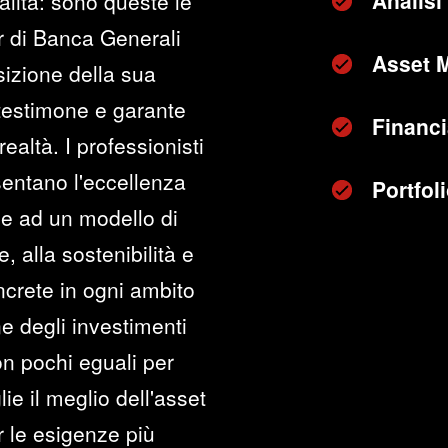
Analisi 
alità: sono queste le
r di Banca Generali
Asset 
sizione della sua
 testimone e garante
Financi
realtà. I professionisti
sentano l'eccellenza
Portfo
ie ad un modello di
, alla sostenibilità e
oncrete in ogni ambito
ne degli investimenti
n pochi eguali per
lie il meglio dell'asset
 le esigenze più