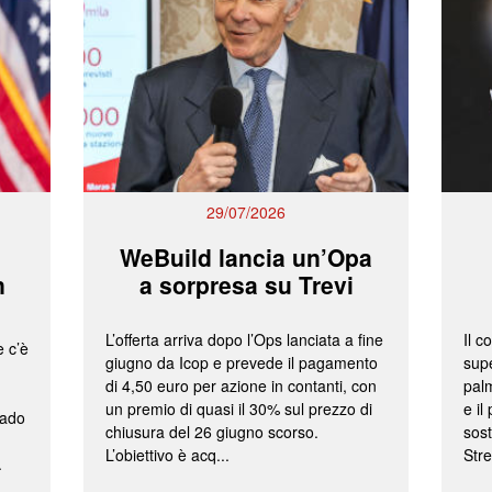
29/07/2026
WeBuild lancia un’Opa
n
a sorpresa su Trevi
L’offerta arriva dopo l’Ops lanciata a fine
Il c
e c’è
giugno da Icop e prevede il pagamento
supe
di 4,50 euro per azione in contanti, con
palm
un premio di quasi il 30% sul prezzo di
e il
rado
chiusura del 26 giugno scorso.
sost
L’obiettivo è acq...
Stre
.