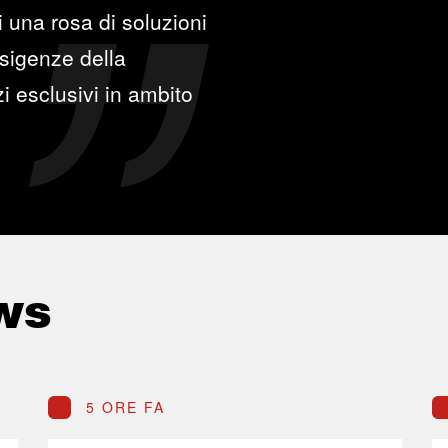
 una rosa di soluzioni
esigenze della
zi esclusivi in ambito
ws
5 ORE FA