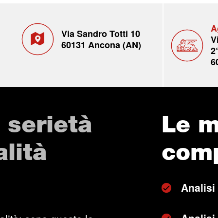
A
Via Sandro Totti 10
V
60131 Ancona (AN)
2
6
 serietà
Le m
lità
com
Analisi