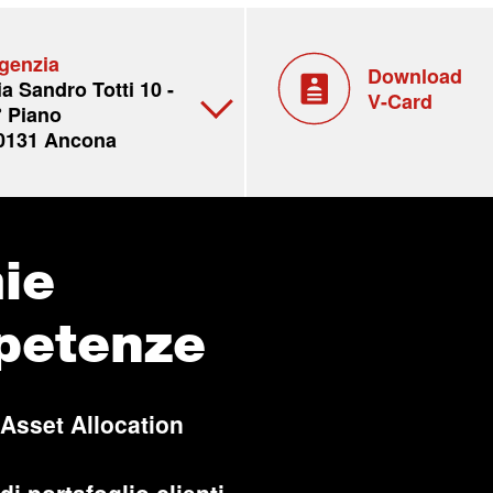
genzia
Download
ia Sandro Totti 10 -
V-Card
° Piano
0131 Ancona
ie
petenze
 Asset Allocation