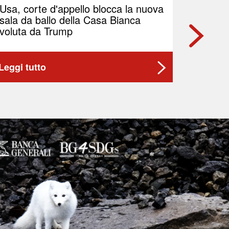
Usa, corte d'appello blocca la nuova
Petrolio
sala da ballo della Casa Bianca
Brent p
voluta da Trump
Leggi tutto
Leggi t