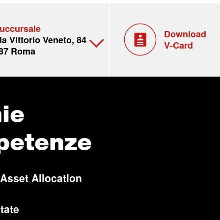
uccursale
Download
ia Vittorio Veneto, 84
V-Card
87 Roma
ie
petenze
 Asset Allocation
tate