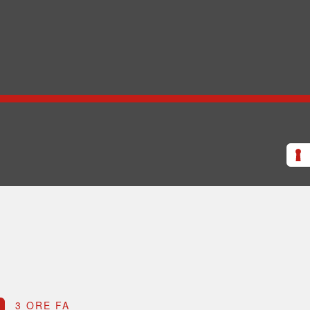
3 ORE FA
3 OR