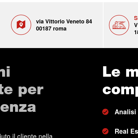
S
via Vittorio Veneto 84
V
00187 roma
1
ni
Le m
te per
com
genza
Analisi
Real Es
uto il cliente nella