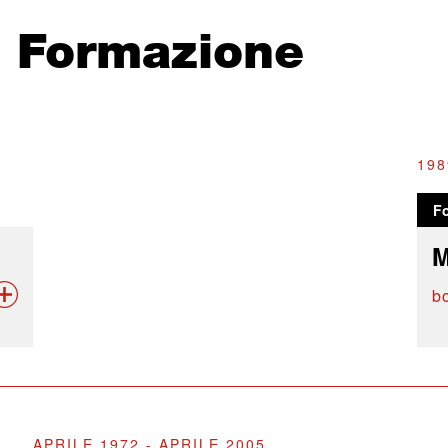
e Formazione
198
F
M
b
APRILE 1972 - APRILE 2005