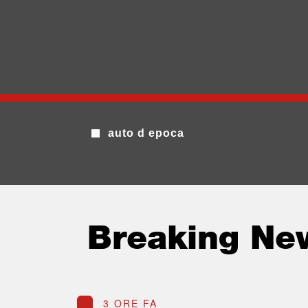
auto d epoca
Breaking Ne
3 ORE FA