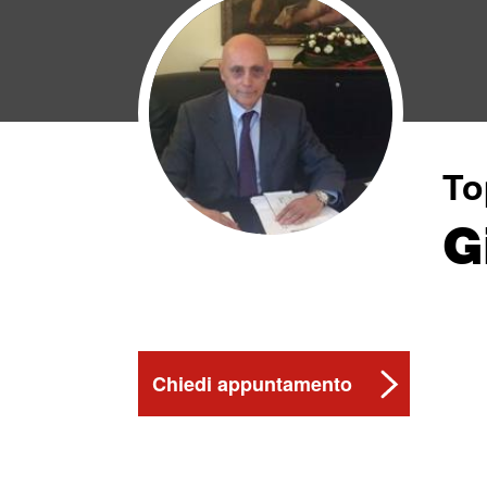
To
G
Chiedi appuntamento