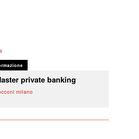
9
ormazione
aster private banking
occoni milano