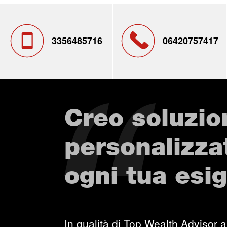
3356485716
06420757417
Creo soluzio
personalizza
ogni tua esi
In qualità di Top Wealth Advisor ai