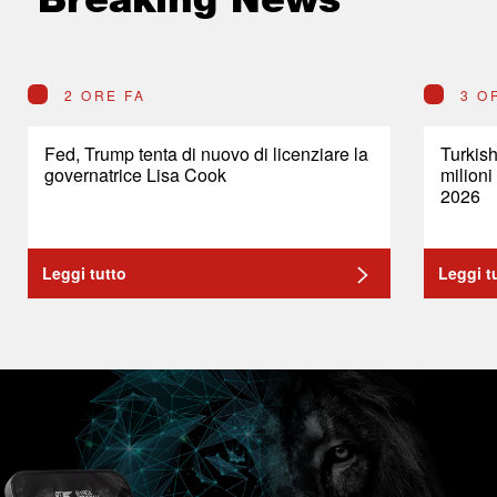
2 ORE FA
3 O
Fed, Trump tenta di nuovo di licenziare la
Turkish
governatrice Lisa Cook
milioni
2026
Leggi tutto
Leggi t