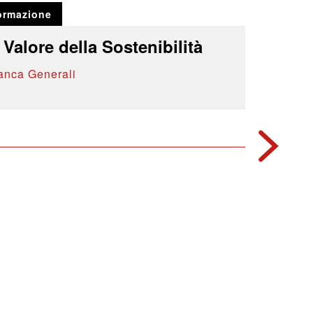
ormazione
l Valore della Sostenibilità
anca Generali
2014
Formazio
RUI -P
Banca Ge