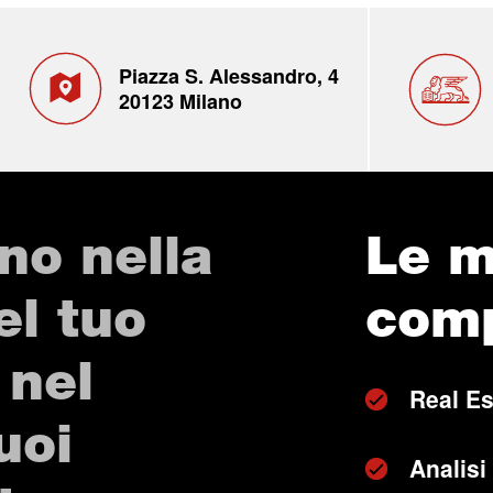
Piazza S. Alessandro, 4
20123 Milano
no nella
Le m
el tuo
com
 nel
Real Es
uoi
Analisi 