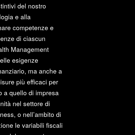
intivi del nostro
logia e alla
cinare competenze e
genze di ciascun
Wealth Management
delle esigenze
inanziario, ma anche a
sure più efficaci per
 o a quello di impresa
ità nel settore di
iness, o nell’ambito di
one le variabili fiscali