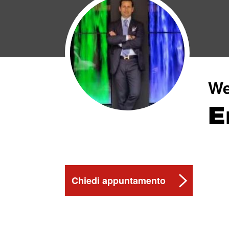
We
E
Chiedi appuntamento