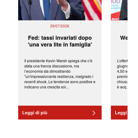
29/07/2026
Fed: tassi invariati dopo
WeBuil
'una vera lite in famiglia'
sor
Il presidente Kevin Warsh spiega che c’è
L’offerta arr
stata una franca discussione, ma
giugno da Ic
l’economia sta dimostrando
4,50 euro pe
"un'impressionante resilienza, malgrado i
premio di qu
recenti shock. Le tendenze sono positive e
chiusura del
indicano una crescita sol...
è acq...
Leggi di più
Leggi di pi