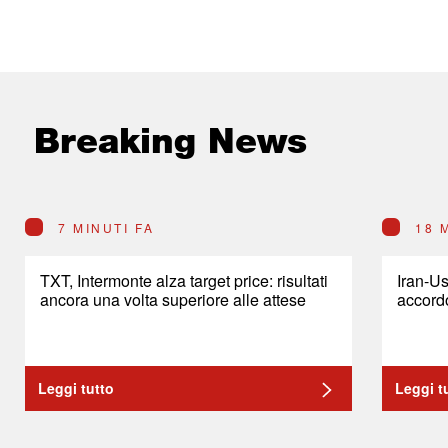
Breaking News
7 MINUTI FA
18 
TXT, Intermonte alza target price: risultati
Iran-U
ancora una volta superiore alle attese
accord
Leggi tutto
Leggi t