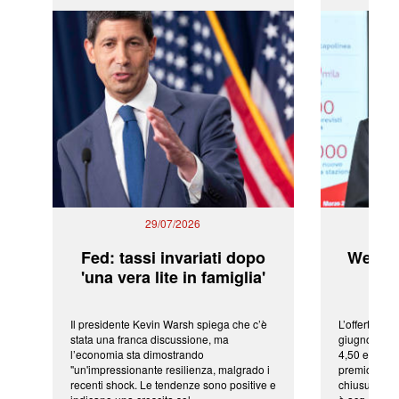
29/07/2026
Fed: tassi invariati dopo
WeBuil
'una vera lite in famiglia'
sor
Il presidente Kevin Warsh spiega che c’è
L’offerta arr
stata una franca discussione, ma
giugno da Ic
l’economia sta dimostrando
4,50 euro pe
"un'impressionante resilienza, malgrado i
premio di qu
recenti shock. Le tendenze sono positive e
chiusura del