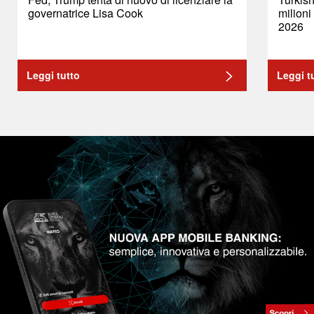
governatrice Lisa Cook
milioni
2026
Leggi tutto
Leggi t