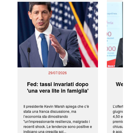
29/07/2026
Fed: tassi invariati dopo
WeBuil
'una vera lite in famiglia'
sor
Il presidente Kevin Warsh spiega che c’è
L’offerta arr
stata una franca discussione, ma
giugno da Ic
l’economia sta dimostrando
4,50 euro pe
"un'impressionante resilienza, malgrado i
premio di qu
recenti shock. Le tendenze sono positive e
chiusura del
indicano una crescita sol...
è acq...