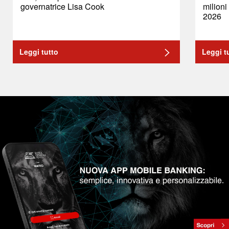
governatrice Lisa Cook
milioni
2026
Leggi tutto
Leggi t