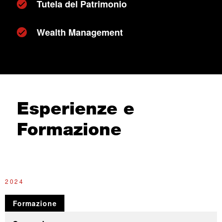
Tutela del Patrimonio
Wealth Management
Esperienze e
Formazione
2024
2
Formazione