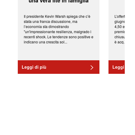
'una vera lite in famiglia'
sor
Il presidente Kevin Warsh spiega che c’è
L’offerta arr
stata una franca discussione, ma
giugno da Ic
l’economia sta dimostrando
4,50 euro pe
"un'impressionante resilienza, malgrado i
premio di qu
recenti shock. Le tendenze sono positive e
chiusura del
indicano una crescita sol...
è acq...
Leggi di più
Leggi di pi