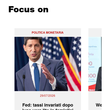
Focus on
POLITICA MONETARIA
29/07/2026
Fed: tassi invariati dopo
WeBuil