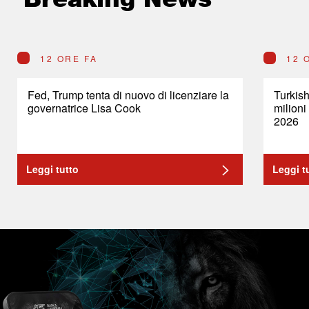
12 ORE FA
12 
Fed, Trump tenta di nuovo di licenziare la
Turkish
governatrice Lisa Cook
milioni
2026
Leggi tutto
Leggi t