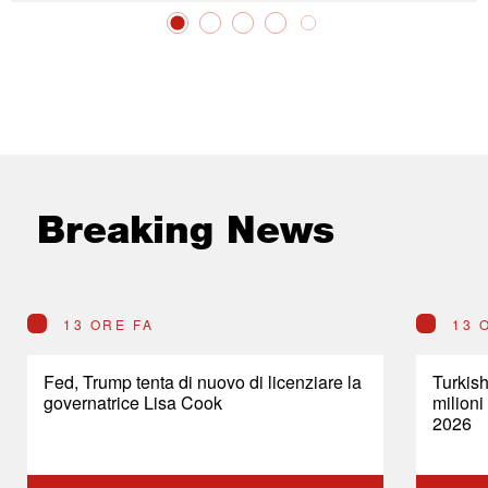
Breaking News
13 ORE FA
13 
Fed, Trump tenta di nuovo di licenziare la
Turkish
governatrice Lisa Cook
milioni
2026