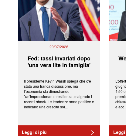
29/07/2026
Fed: tassi invariati dopo
WeBuil
'una vera lite in famiglia'
sor
Il presidente Kevin Warsh spiega che c’è
L’offerta arr
stata una franca discussione, ma
giugno da Ic
l’economia sta dimostrando
4,50 euro pe
"un'impressionante resilienza, malgrado i
premio di qu
recenti shock. Le tendenze sono positive e
chiusura del
indicano una crescita sol...
è acq...
Leggi di più
Leggi di pi