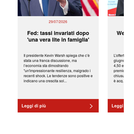
29/07/2026
Fed: tassi invariati dopo
WeBuil
'una vera lite in famiglia'
sor
Il presidente Kevin Warsh spiega che c’è
L’offerta arr
stata una franca discussione, ma
giugno da Ic
l’economia sta dimostrando
4,50 euro pe
"un'impressionante resilienza, malgrado i
premio di qu
recenti shock. Le tendenze sono positive e
chiusura del
indicano una crescita sol...
è acq...
Leggi di più
Leggi di pi