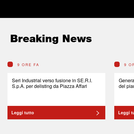
Breaking News
9 ORE FA
9 O
Seri Industrial verso fusione in SE.R.I.
General
S.p.A. per delisting da Piazza Affari
del pia
Leggi tutto
Leggi t