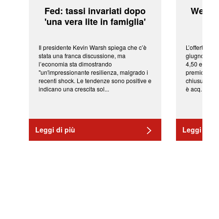
Fed: tassi invariati dopo
WeBuil
'una vera lite in famiglia'
sor
Il presidente Kevin Warsh spiega che c’è
L’offerta arr
stata una franca discussione, ma
giugno da Ic
l’economia sta dimostrando
4,50 euro pe
"un'impressionante resilienza, malgrado i
premio di qu
recenti shock. Le tendenze sono positive e
chiusura del
indicano una crescita sol...
è acq...
Leggi di più
Leggi di pi