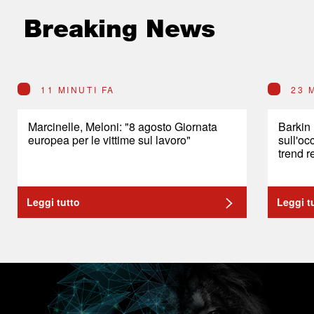
Breaking News
11 MINUTI FA
23 
Marcinelle, Meloni: "8 agosto Giornata
Barkin
europea per le vittime sul lavoro"
sull'oc
trend r
Leggi tutto
Leggi t