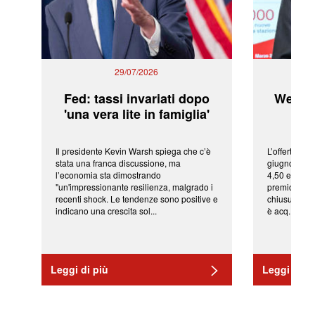
29/07/2026
Fed: tassi invariati dopo
WeBuil
'una vera lite in famiglia'
sor
Il presidente Kevin Warsh spiega che c’è
L’offerta arr
stata una franca discussione, ma
giugno da Ic
l’economia sta dimostrando
4,50 euro pe
"un'impressionante resilienza, malgrado i
premio di qu
recenti shock. Le tendenze sono positive e
chiusura del
indicano una crescita sol...
è acq...
Leggi di più
Leggi di pi