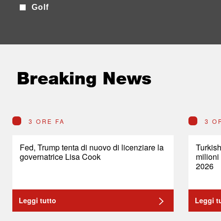
Golf
Breaking News
3 ORE FA
3 O
Fed, Trump tenta di nuovo di licenziare la
Turkish
governatrice Lisa Cook
milioni
2026
Leggi tutto
Leggi t