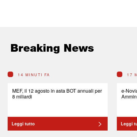
Breaking News
14 MINUTI FA
17 
MEF, il 12 agosto in asta BOT annuali per
e-Novia
8 miliardi
Ammini
Leggi tutto
Leggi t