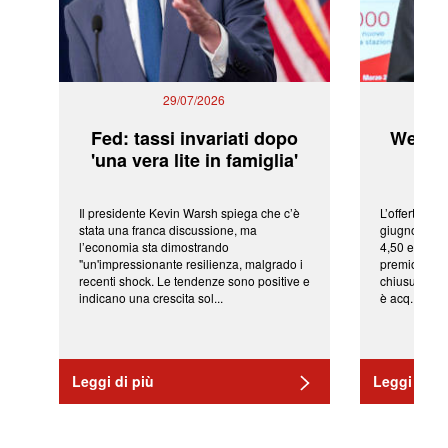
29/07/2026
Fed: tassi invariati dopo
WeBuil
'una vera lite in famiglia'
sor
Il presidente Kevin Warsh spiega che c’è
L’offerta arr
stata una franca discussione, ma
giugno da Ic
l’economia sta dimostrando
4,50 euro pe
"un'impressionante resilienza, malgrado i
premio di qu
recenti shock. Le tendenze sono positive e
chiusura del
indicano una crescita sol...
è acq...
Leggi di più
Leggi di pi