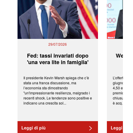
29/07/2026
Fed: tassi invariati dopo
WeBuil
'una vera lite in famiglia'
sor
Il presidente Kevin Warsh spiega che c’è
L’offerta arr
stata una franca discussione, ma
giugno da Ic
l’economia sta dimostrando
4,50 euro pe
"un'impressionante resilienza, malgrado i
premio di qu
recenti shock. Le tendenze sono positive e
chiusura del
indicano una crescita sol...
è acq...
Leggi di più
Leggi di pi