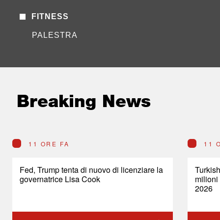
FITNESS
PALESTRA
Breaking News
11 ORE FA
11 
Fed, Trump tenta di nuovo di licenziare la
Turkish
governatrice Lisa Cook
milioni
2026